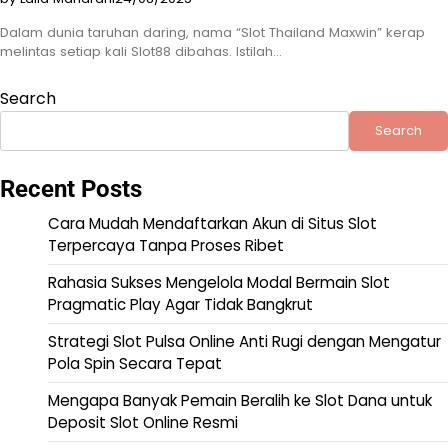
Dalam dunia taruhan daring, nama “Slot Thailand Maxwin” kerap
melintas setiap kali Slot88 dibahas. Istilah…
Search
Search
Recent Posts
Cara Mudah Mendaftarkan Akun di Situs Slot
Terpercaya Tanpa Proses Ribet
Rahasia Sukses Mengelola Modal Bermain Slot
Pragmatic Play Agar Tidak Bangkrut
Strategi Slot Pulsa Online Anti Rugi dengan Mengatur
Pola Spin Secara Tepat
Mengapa Banyak Pemain Beralih ke Slot Dana untuk
Deposit Slot Online Resmi