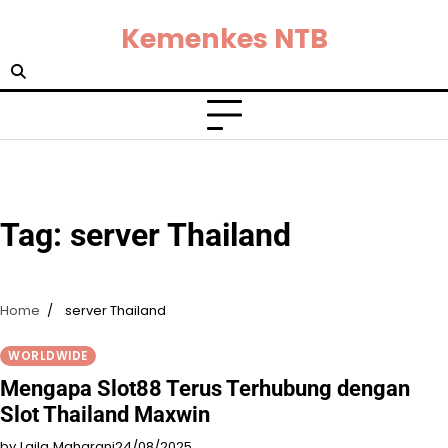
Kemenkes NTB
Skip
to
content
Tag:
server Thailand
Home
server Thailand
WORLDWIDE
Mengapa Slot88 Terus Terhubung dengan
Slot Thailand Maxwin
by Laila Maharani
24/08/2025