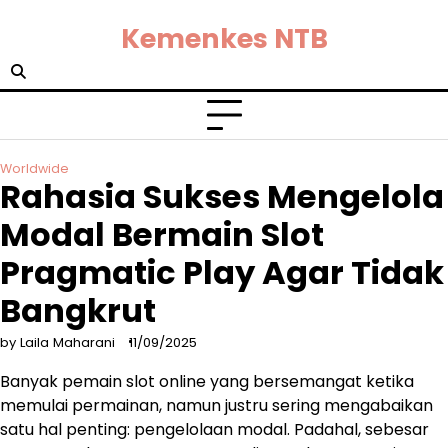
Kemenkes NTB
Skip
to
content
Worldwide
Rahasia Sukses Mengelola
Modal Bermain Slot
Pragmatic Play Agar Tidak
Bangkrut
by Laila Maharani
11/09/2025
Banyak pemain slot online yang bersemangat ketika
memulai permainan, namun justru sering mengabaikan
satu hal penting: pengelolaan modal. Padahal, sebesar