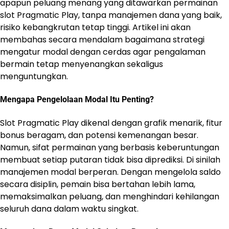
apapun peluang menang yang ditawarkan permainan
slot Pragmatic Play, tanpa manajemen dana yang baik,
risiko kebangkrutan tetap tinggi. Artikel ini akan
membahas secara mendalam bagaimana strategi
mengatur modal dengan cerdas agar pengalaman
bermain tetap menyenangkan sekaligus
menguntungkan.
Mengapa Pengelolaan Modal Itu Penting?
Slot Pragmatic Play dikenal dengan grafik menarik, fitur
bonus beragam, dan potensi kemenangan besar.
Namun, sifat permainan yang berbasis keberuntungan
membuat setiap putaran tidak bisa diprediksi. Di sinilah
manajemen modal berperan. Dengan mengelola saldo
secara disiplin, pemain bisa bertahan lebih lama,
memaksimalkan peluang, dan menghindari kehilangan
seluruh dana dalam waktu singkat.