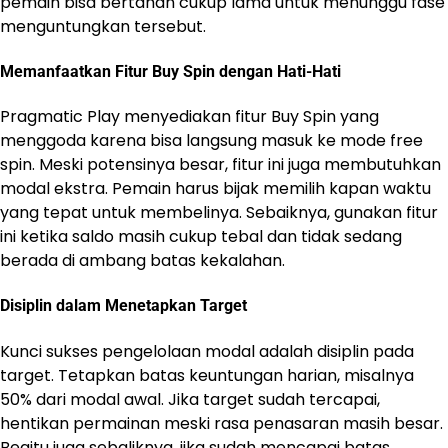
pemain bisa bertahan cukup lama untuk menunggu fase
menguntungkan tersebut.
Memanfaatkan Fitur Buy Spin dengan Hati-Hati
Pragmatic Play menyediakan fitur Buy Spin yang
menggoda karena bisa langsung masuk ke mode free
spin. Meski potensinya besar, fitur ini juga membutuhkan
modal ekstra. Pemain harus bijak memilih kapan waktu
yang tepat untuk membelinya. Sebaiknya, gunakan fitur
ini ketika saldo masih cukup tebal dan tidak sedang
berada di ambang batas kekalahan.
Disiplin dalam Menetapkan Target
Kunci sukses pengelolaan modal adalah disiplin pada
target. Tetapkan batas keuntungan harian, misalnya
50% dari modal awal. Jika target sudah tercapai,
hentikan permainan meski rasa penasaran masih besar.
Begitu juga sebaliknya, jika sudah mencapai batas