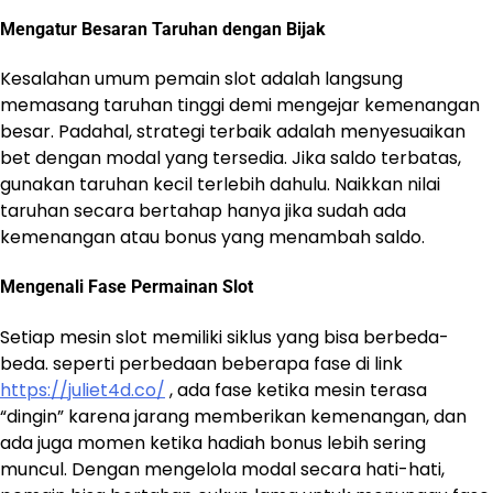
Mengatur Besaran Taruhan dengan Bijak
Kesalahan umum pemain slot adalah langsung
memasang taruhan tinggi demi mengejar kemenangan
besar. Padahal, strategi terbaik adalah menyesuaikan
bet dengan modal yang tersedia. Jika saldo terbatas,
gunakan taruhan kecil terlebih dahulu. Naikkan nilai
taruhan secara bertahap hanya jika sudah ada
kemenangan atau bonus yang menambah saldo.
Mengenali Fase Permainan Slot
Setiap mesin slot memiliki siklus yang bisa berbeda-
beda. seperti perbedaan beberapa fase di link
https://juliet4d.co/
, ada fase ketika mesin terasa
“dingin” karena jarang memberikan kemenangan, dan
ada juga momen ketika hadiah bonus lebih sering
muncul. Dengan mengelola modal secara hati-hati,