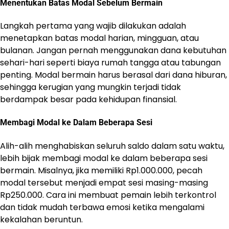
Menentukan Batas Modal Sebelum Bermain
Langkah pertama yang wajib dilakukan adalah
menetapkan batas modal harian, mingguan, atau
bulanan. Jangan pernah menggunakan dana kebutuhan
sehari-hari seperti biaya rumah tangga atau tabungan
penting. Modal bermain harus berasal dari dana hiburan,
sehingga kerugian yang mungkin terjadi tidak
berdampak besar pada kehidupan finansial.
Membagi Modal ke Dalam Beberapa Sesi
Alih-alih menghabiskan seluruh saldo dalam satu waktu,
lebih bijak membagi modal ke dalam beberapa sesi
bermain. Misalnya, jika memiliki Rp1.000.000, pecah
modal tersebut menjadi empat sesi masing-masing
Rp250.000. Cara ini membuat pemain lebih terkontrol
dan tidak mudah terbawa emosi ketika mengalami
kekalahan beruntun.