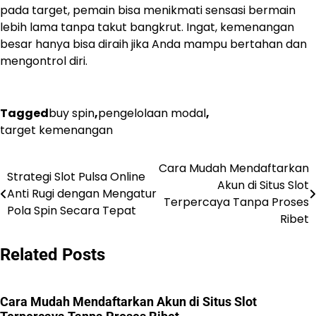
pada target, pemain bisa menikmati sensasi bermain
lebih lama tanpa takut bangkrut. Ingat, kemenangan
besar hanya bisa diraih jika Anda mampu bertahan dan
mengontrol diri.
Tagged
buy spin
,
pengelolaan modal
,
target kemenangan
Cara Mudah Mendaftarkan
Post
Strategi Slot Pulsa Online
Akun di Situs Slot
Anti Rugi dengan Mengatur
navigation
Terpercaya Tanpa Proses
Pola Spin Secara Tepat
Ribet
Related Posts
Cara Mudah Mendaftarkan Akun di Situs Slot