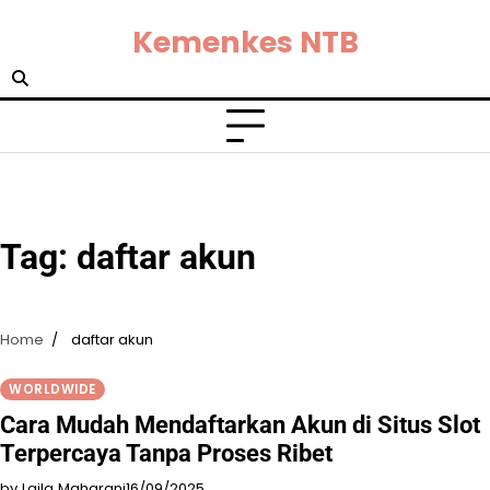
Kemenkes NTB
Skip
to
content
Tag:
daftar akun
Home
daftar akun
WORLDWIDE
Cara Mudah Mendaftarkan Akun di Situs Slot
Terpercaya Tanpa Proses Ribet
by Laila Maharani
16/09/2025