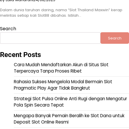
Dalam dunia taruhan daring, nama “Slot Thailand Maxwin” kerap
melintas setiap kali Slot88 dibahas. Istilah…
Search
Search
Recent Posts
Cara Mudah Mendaftarkan Akun di Situs Slot
Terpercaya Tanpa Proses Ribet
Rahasia Sukses Mengelola Modal Bermain Slot
Pragmatic Play Agar Tidak Bangkrut
Strategi Slot Pulsa Online Anti Rugi dengan Mengatur
Pola Spin Secara Tepat
Mengapa Banyak Pemain Beralih ke Slot Dana untuk
Deposit Slot Online Resmi