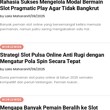
Rahasia Sukses Mengelola Modal Bermain
Slot Pragmatic Play Agar Tidak Bangkrut
by Laila Maharani
11/09/2025
Banyak pemain slot online yang bersemangat ketika memulai
permainan, namun justru sering mengabaikan satu hal…
WORLDWIDE
Strategi Slot Pulsa Online Anti Rugi dengan
Mengatur Pola Spin Secara Tepat
by Laila Maharani
11/09/2025
Dunia permainan slot pulsa online di tahun 2025 semakin
kompetitif dan penuh tantangan. Pemain bukan…
WORLDWIDE
Mengapa Banyak Pemain Beralih ke Slot