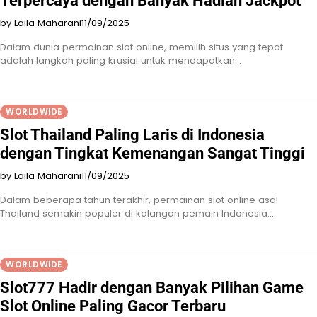
Terpercaya dengan Banyak Hadiah Jackpot
by Laila Maharani
11/09/2025
Dalam dunia permainan slot online, memilih situs yang tepat
adalah langkah paling krusial untuk mendapatkan…
WORLDWIDE
Slot Thailand Paling Laris di Indonesia
dengan Tingkat Kemenangan Sangat Tinggi
by Laila Maharani
11/09/2025
Dalam beberapa tahun terakhir, permainan slot online asal
Thailand semakin populer di kalangan pemain Indonesia.…
WORLDWIDE
Slot777 Hadir dengan Banyak Pilihan Game
Slot Online Paling Gacor Terbaru